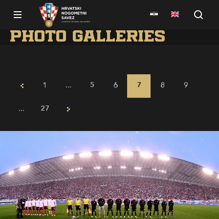
Photo galleries
1
...
5
6
7
8
9
...
27