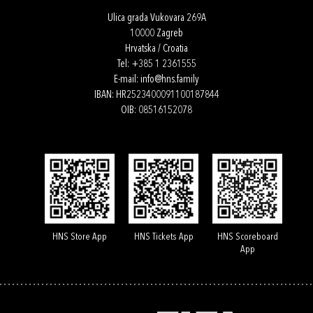
Ulica grada Vukovara 269A
10000 Zagreb
Hrvatska / Croatia
Tel:
+385 1 2361555
E-mail:
info@hns.family
IBAN: HR2523400091100187844
OIB: 08516152078
HNS Store App
HNS Tickets App
HNS Scoreboard
App