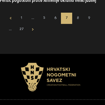
Perišić pogotkom protiv Armenije okrunio veliki jubilej
1
...
5
6
7
8
9
...
27