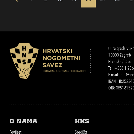
1
...
18
19
20
21
22
...
Ulica grada Vuk
10000 Zagreb
Hrvatska / Croati
Tel:
+385 1 23
E-mail:
info@hns
IBAN: HR2523
OIB: 08516152
O nama
HNS
Povijest
Središta