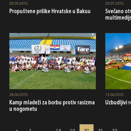
03.09.2015.
20.07.2015.
Propuštene prilike Hrvatske u Bakuu
Svečano ot
multimedij
28.06.2015.
13.06.2015.
Kamp mladeži za borbu protiv rasizma
Uzbudljivi r
u nogometu