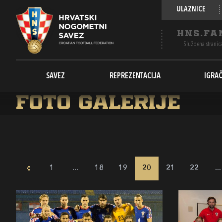
ULAZNICE
HNS.FA
Službena stranic
SAVEZ
REPREZENTACIJA
IGRAČ
Foto galerije
1
...
18
19
20
21
22
...