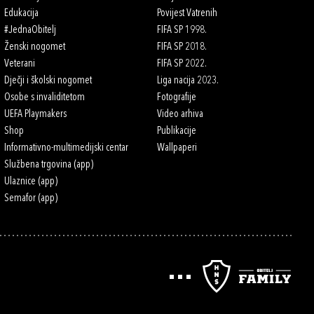
Edukacija
Povijest Vatrenih
#JednaObitelj
FIFA SP 1998.
Ženski nogomet
FIFA SP 2018.
Veterani
FIFA SP 2022.
Dječji i školski nogomet
Liga nacija 2023.
Osobe s invaliditetom
Fotografije
UEFA Playmakers
Video arhiva
Shop
Publikacije
Informativno-multimedijski centar
Wallpaperi
Službena trgovina (app)
Ulaznice (app)
Semafor (app)