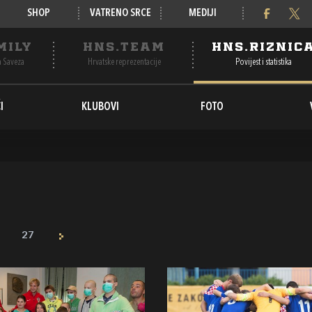
SHOP
VATRENO SRCE
MEDIJI
MILY
HNS.TEAM
HNS.RIZNIC
a Saveza
Hrvatske reprezentacije
Povijest i statistika
I
KLUBOVI
FOTO
27