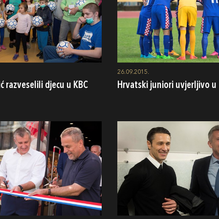
26.09.2015.
ić razveselili djecu u KBC
Hrvatski juniori uvjerljivo u