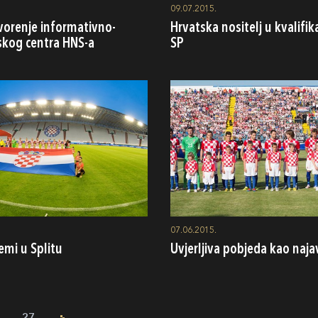
09.07.2015.
vorenje informativno-
Hrvatska nositelj u kvalifik
skog centra HNS-a
SP
07.06.2015.
emi u Splitu
Uvjerljiva pobjeda kao najav