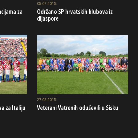
05.07.2015.
acijama za
Održano SP hrvatskih klubova iz
dijaspore
27.05.2015.
a za Italiju
Veterani Vatrenih oduševili u Sisku