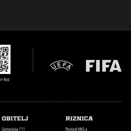
or App
Obitelj
Riznica
Generacija 111
Povijest HNS-a