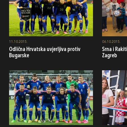
11.10.2015.
06.10.2015.
Odlična Hrvatska uvjerljiva protiv
Srna i Rakit
Bugarske
Zagreb