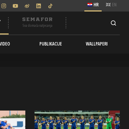
HR
EN
A
SEMAFOR
Sva domaća natjecanja
VIDEO
PUBLIKACIJE
WALLPAPERI