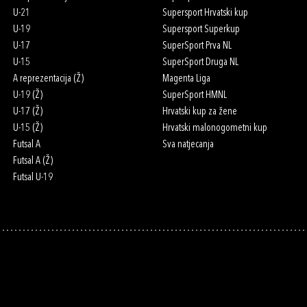
U-21
Supersport Hrvatski kup
U-19
Supersport Superkup
U-17
SuperSport Prva NL
U-15
SuperSport Druga NL
A reprezentacija (Ž)
Magenta Liga
U-19 (Ž)
SuperSport HMNL
U-17 (Ž)
Hrvatski kup za žene
U-15 (Ž)
Hrvatski malonogometni kup
Futsal A
Sva natjecanja
Futsal A (Ž)
Futsal U-19