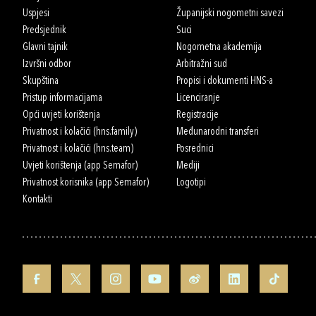
Uspjesi
Županijski nogometni savezi
Predsjednik
Suci
Glavni tajnik
Nogometna akademija
Izvršni odbor
Arbitražni sud
Skupština
Propisi i dokumenti HNS-a
Pristup informacijama
Licenciranje
Opći uvjeti korištenja
Registracije
Privatnost i kolačići (hns.family)
Međunarodni transferi
Privatnost i kolačići (hns.team)
Posrednici
Uvjeti korištenja (app Semafor)
Mediji
Privatnost korisnika (app Semafor)
Logotipi
Kontakti