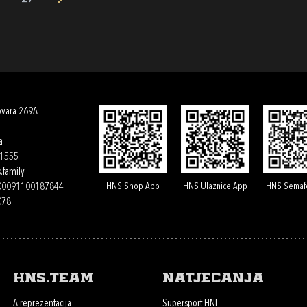
27
ovara 269A
a
61555
.family
HNS Shop App
HNS Ulaznice App
HNS Semaf
400091100187844
078
HNS.team
Natjecanja
A reprezentacija
Supersport HNL