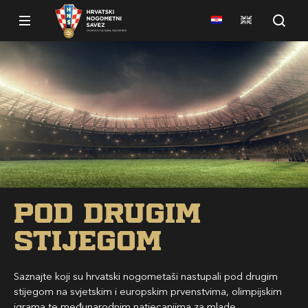
Pod drugim
stijegom
Saznajte koji su hrvatski nogometaši nastupali pod drugim
stijegom na svjetskim i europskim prvenstvima, olimpijskim
igrama te međunarodnim natjecanjima za mlade.