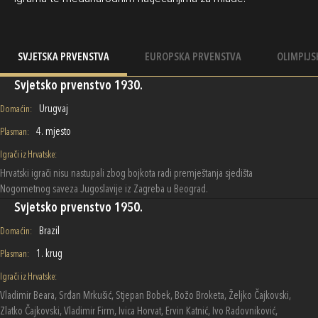
SVJETSKA PRVENSTVA
EUROPSKA PRVENSTVA
OLIMPIJS
Svjetsko prvenstvo 1930.
Urugvaj
Domaćin:
4. mjesto
Plasman:
Igrači iz Hrvatske:
Hrvatski igrači nisu nastupali zbog bojkota radi premještanja sjedišta
Nogometnog saveza Jugoslavije iz Zagreba u Beograd.
Svjetsko prvenstvo 1950.
Brazil
Domaćin:
1. krug
Plasman:
Igrači iz Hrvatske:
Vladimir Beara, Srđan Mrkušić, Stjepan Bobek, Božo Broketa, Željko Čajkovski,
Zlatko Čajkovski, Vladimir Firm, Ivica Horvat, Ervin Katnić, Ivo Radovniković,