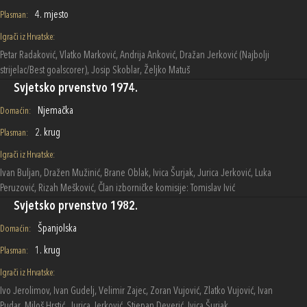
4. mjesto
Plasman:
Igrači iz Hrvatske:
Petar Radaković, Vlatko Marković, Andrija Anković, Dražan Jerković (Najbolji
strijelac/Best goalscorer), Josip Skoblar, Željko Matuš
Svjetsko prvenstvo 1974.
Njemačka
Domaćin:
2. krug
Plasman:
Igrači iz Hrvatske:
Ivan Buljan, Dražen Mužinić, Brane Oblak, Ivica Šurjak, Jurica Jerković, Luka
Peruzović, Rizah Mešković, Član izborničke komisije: Tomislav Ivić
Svjetsko prvenstvo 1982.
Španjolska
Domaćin:
1. krug
Plasman:
Igrači iz Hrvatske:
Ivo Jerolimov, Ivan Gudelj, Velimir Zajec, Zoran Vujović, Zlatko Vujović, Ivan
Pudar, Miloš Hrstić, Jurica Jerković, Stjepan Deverić, Ivica Šurjak