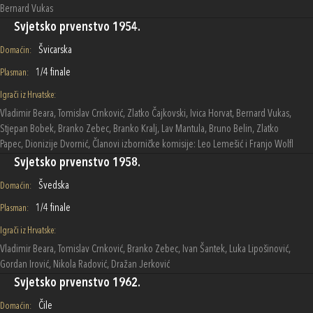
Bernard Vukas
Svjetsko prvenstvo 1954.
Švicarska
Domaćin:
1/4 finale
Plasman:
Igrači iz Hrvatske:
Vladimir Beara, Tomislav Crnković, Zlatko Čajkovski, Ivica Horvat, Bernard Vukas,
Stjepan Bobek, Branko Zebec, Branko Kralj, Lav Mantula, Bruno Belin, Zlatko
Papec, Dionizije Dvornić, Članovi izborničke komisije: Leo Lemešić i Franjo Wolfl
Svjetsko prvenstvo 1958.
Švedska
Domaćin:
1/4 finale
Plasman:
Igrači iz Hrvatske:
Vladimir Beara, Tomislav Crnković, Branko Zebec, Ivan Šantek, Luka Lipošinović,
Gordan Irović, Nikola Radović, Dražan Jerković
Svjetsko prvenstvo 1962.
Čile
Domaćin: