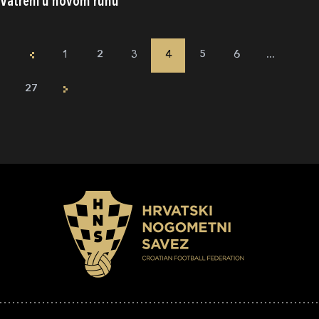
Vatreni u novom ruhu
1
2
3
4
5
6
...
27