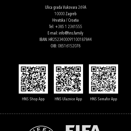
Ulica grada Vukovara 269A
10000 Zagreb
Hrvatska / Croatia
Tel:
+385 1 2361555
E-mail:
info@hns.family
IBAN: HR2523400091100187844
OIB: 08516152078
HNS Shop App
HNS Ulaznice App
HNS Semafor App