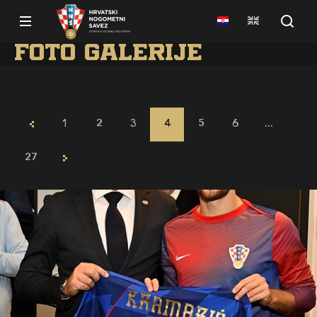
Foto galerije
1
2
3
4
5
6
...
27