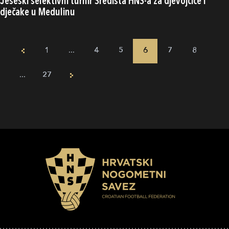
Jeseski selektivni turnir Središta HNS-a za djevojčice i
dječake u Medulinu
1
...
4
5
6
7
8
...
27