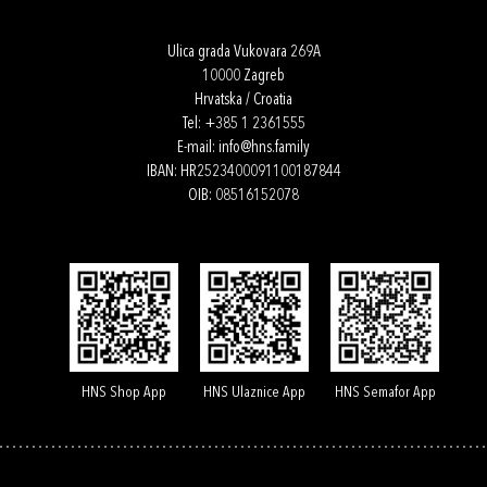
Ulica grada Vukovara 269A
10000 Zagreb
Hrvatska / Croatia
Tel:
+385 1 2361555
E-mail:
info@hns.family
IBAN: HR2523400091100187844
OIB: 08516152078
HNS Shop App
HNS Ulaznice App
HNS Semafor App